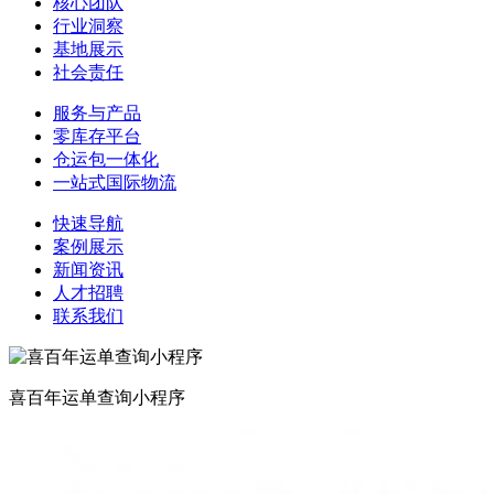
核心团队
行业洞察
基地展示
社会责任
服务与产品
零库存平台
仓运包一体化
一站式国际物流
快速导航
案例展示
新闻资讯
人才招聘
联系我们
喜百年运单查询小程序