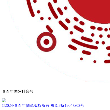
喜百年国际抖音号
©2024·喜百年物流版权所有·粤ICP备19047303号