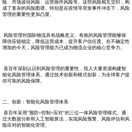
险、市场波动风险、运营操作风险等。这些风险相互交织，构
成了复杂的风险图谱。特别是在疫情等突发事件冲击下，风险
管理的重要性更加凸显。
风险管理对国际物流具有战略意义。有效的风险管理能够保
障供应链稳定，降低运营成本，提升客户信任度。在不确定性
增加的今天，风险管理能力已成为物流企业的核心竞争力。
喜百年深刻认识到风险管理的重要性，投入大量资源构建智
能化风险管理体系。通过技术创新和模式创新，为全球客户提
供可靠的风险保障。
二、创新：智能化风险管理体系
喜百年采用"预防+控制+应对"的三位一体风险管理模式。通
过大数据分析和人工智能算法，实现风险预警、风险评估和风
险应对的智能化管理。