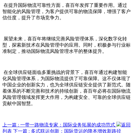
在提升国际物流可靠性方面，喜百年发挥了重要作用。通过
智能化的风险管理，为客户提供可靠的物流保障，增强了客户
信任度，提升了市场竞争力。
展望未来，喜百年将继续完善风险管理体系，深化数字化转
型，探索新技术在风险管理中的应用。同时，积极参与行业标
准制定，推动国际物流风险管理水平的整体提升。
在全球供应链面临多重挑战的背景下，喜百年通过构建智能
化风险管理体系，为国际物流提供了可靠保障。这不仅体现了
中国企业的创新实力，也为全球供应链安全提供了新范式。随
着体系的不断完善和技术的持续创新，喜百年必将在国际物流
风险管理领域发挥更大作用，为构建安全、可靠的全球供应链
贡献中国智慧。
上一篇
: 一带一路物流专家：国际业务拓展的成功范式
返回
列表
下一篇
: 多式联运创新：国际货运的降本增效新路径