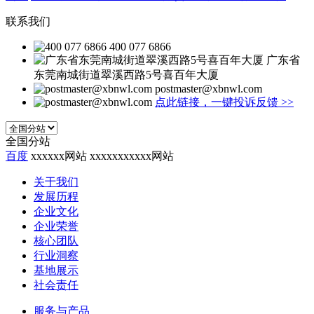
联系我们
400 077 6866
广东省
东莞南城街道翠溪西路5号喜百年大厦
postmaster@xbnwl.com
点此链接，一键投诉反馈
>>
全国分站
百度
xxxxxx网站
xxxxxxxxxxx网站
关于我们
发展历程
企业文化
企业荣誉
核心团队
行业洞察
基地展示
社会责任
服务与产品