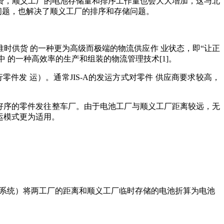
费，顺义工厂的电池存储量和排序工作量也会大大增加，这与北
问题，也解决了顺义工厂的排序和存储问题。
实是JIT准时供货 的一种更为高级而极端的物流供应作 业状态，即“让正
 的一种高效率的生产和组装的物流管理技术[1]。
进行零件发 运）。
通常JIS-A的发运方式对零件 供应商要求较高，
排好序的零件发往整车厂。
由于电池工厂与顺义工厂距离较远，无
运模式更
为适用。
流系统）将两工厂的距离和顺义工厂临时存储的电池折算为电池