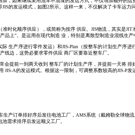
增加，如果继续采用混车不混垛的发运方式，不仅增加额外的运
JIS的发运模式，如图2所示。这样一来，不仅解决了卡车运力
”，一般译为 （准时化顺序供应），或简称为按序 供应。JIS物流，其
产品上”。是运用在现代制造 业，特别是离散型制造业混线生产中
整车的实际 生产序进行零件发运）和JIS-Plan（按整车的计划生产序
生产线边，这势必要求零件供应 商厂区要靠近整车厂。
商通常会提前一到两天收到 整车厂的计划生产序，并提前一天将 
JIS-A的发运模式。
根据这一限制，可调整系数较高的JIS-P发
车生产订单排好序后发往电池工厂，AMS系统（戴姆勒全球物
电池需求排序后发运顺义工厂。