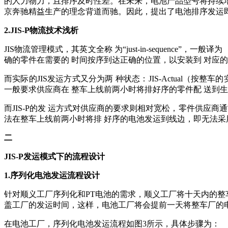
的人力物力，且排序及时性差。在未来，电池产品型号将持续
京奔驰精益生产的理念背道而驰。因此，提出了电池排序发运即
2.JIS-P物流技术浅析
JIS物流管理模式，其英文全称 为“just-in-sequence
确的零件在需要的 时间按序到达正确的位置，以安装到 对应的
而实际的JIS发运方式又分为两 种状态：
JIS-Actual（按
一般要求供应商在 整车上线前两小时将排好序的零件配 送到
而JIS-P的发 运方式对供应商的要求则相对宽松，零件供应
法在整车上线前两小时将排 好序的电池发运到线边，即无法采用 
二
JIS-P发运模式下的流程设计
1.序列化电池发运流程设计
针对顺义工厂序列化和PT电池的需求，顺义工厂将十天内的整
盖工厂的发运时间，这样，电池工厂将会提前一天将整车厂的
在电池工厂，序列化电池发运流程如图3所示，具体步骤为：