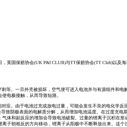
协会(UK P&I CLUB)与TT保赔协会(TT Club)以及海
穿刺等。一旦外壳被损坏，空气便可进入电池并与有源组件和电
会使电极接触，从而导致短路。
态相对应。由于电池过充或放电过量，可能会发生不良的电化学反
充会导致阴极表面的电解质分解，从而增加电池温度。在过度充电
副反应的增加会导致电池破裂。过量的锂离子沉积在形成锂枝晶(lit
锂离子朝相反的方向移动，锂离子从阳极中不断释放出来。这个