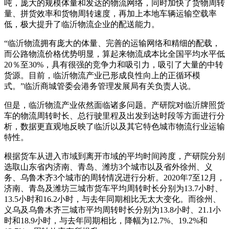
吨，庞大的规模体量和发达的物流网络，同时加快了货物周转
量、拼货效率和货物周转速度，再加上本地车辆运输空载率
低，极大提升了临沂物流企业的配送能力。
“临沂物流拥有庞大的体量、完善的运输网络和精细的配载，
而公路物流价格优势明显，算起来物流成本比全国平均水平低
20％至30%，具有很强的竞争力和吸引力，吸引了大量的中转
货源。目前，临沂物流产业已形成良性向上的正循环模
式。”临沂商城管委会港务管理发展局有关负责人说。
但是，临沂物流产业依然面临诸多问题。产研院对临沂牌照货
车的物流周转时长、总行驶里程及出发到达时段等方面进行分
析，数据更直观地反映了临沂以及其它特色城市物流行业运输
特性。
根据货车从进入市域到离开市域的平均时间跨度，产研院分别
选取山东省内济南、青岛、潍坊3个城市以及省外徐州、义
务、乌鲁木齐3个城市的周转情况进行分析。2020年7至12月，
济南、青岛及潍坊三城市货车平均周转时长分别为13.7小时、
13.5小时和16.2小时，与去年同期相比无太大变化。而徐州、
义乌及乌鲁木齐三城市平均周转时长分别为13.8小时、21.1小
时和18.9小时，与去年同期相比，降幅为12.7%、19.2%和