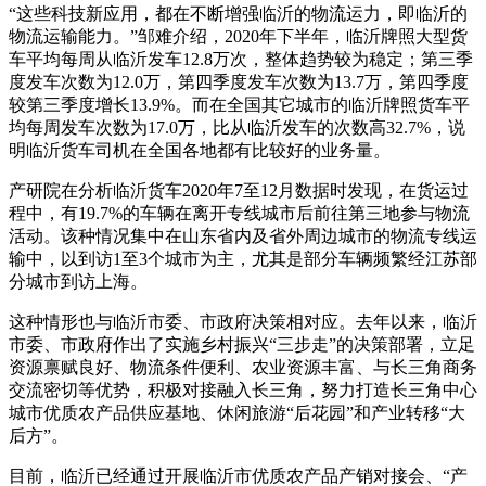
“这些科技新应用，都在不断增强临沂的物流运力，即临沂的
物流运输能力。”邹难介绍，2020年下半年，临沂牌照大型货
车平均每周从临沂发车12.8万次，整体趋势较为稳定；第三季
度发车次数为12.0万，第四季度发车次数为13.7万，第四季度
较第三季度增长13.9%。而在全国其它城市的临沂牌照货车平
均每周发车次数为17.0万，比从临沂发车的次数高32.7%，说
明临沂货车司机在全国各地都有比较好的业务量。
产研院在分析临沂货车2020年7至12月数据时发现，在货运过
程中，有19.7%的车辆在离开专线城市后前往第三地参与物流
活动。该种情况集中在山东省内及省外周边城市的物流专线运
输中，以到访1至3个城市为主，尤其是部分车辆频繁经江苏部
分城市到访上海。
这种情形也与临沂市委、市政府决策相对应。去年以来，临沂
市委、市政府作出了实施乡村振兴“三步走”的决策部署，立足
资源禀赋良好、物流条件便利、农业资源丰富、与长三角商务
交流密切等优势，积极对接融入长三角，努力打造长三角中心
城市优质农产品供应基地、休闲旅游“后花园”和产业转移“大
后方”。
目前，临沂已经通过开展临沂市优质农产品产销对接会、“产