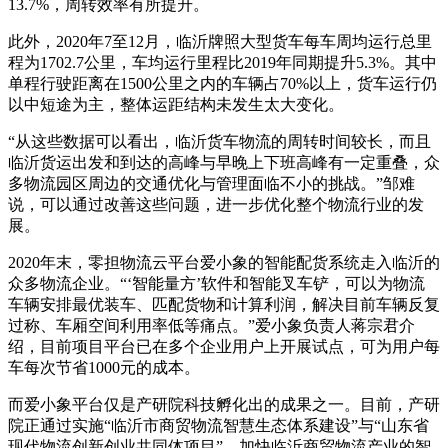
13.7%，周转效率有所提升。
此外，2020年7至12月，临沂牌照大型货车每车周均运行总里
程为1702.7公里，车均运行里程比2019年同期提升5.3%。其中
单程行驶距离在1500公里之内的车辆占70%以上，货车运行仍
以中短途为主，整体运距结构未发生太大变化。
“从这些数据可以看出，临沂货车物流的周转时间较长，而且
临沂货运出发和到达的高峰与早晚上下班高峰有一定重叠，众
多物流园区周边的交通优化与管理面临不小的挑战。”邹难
说，可以通过改善这些问题，进一步优化整个物流行业的发
展。
2020年末，零担物流云平台爱小象的智能配货系统走入临沂的
众多物流企业。“‘智能量方’软件和智能叉车铲，可以为物流
车辆安排最优装车、匹配货物和计算利润，解决目前车辆反复
过称、车厢空间利用率低等痛点。”爱小象负责人蒋宗君介
绍，目前项目平台已在多个企业用户上开展试点，可为用户每
车每次节省1000元的成本。
而爱小象平台仅是产研院科技孵化出的成果之一。目前，产研
院正通过实施“临沂市商贸物流智慧生态体系建设”与“山东省
现代物流创新创业共同体项目”，加快临沂商贸物流产业的智