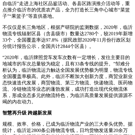
自临沂”走进上海社区品鉴活动、各县区路演推介活动等，重
点推介临沂市的优质农产品，全力打造长三角中心城市“菜篮
子”“果篮子”等直供基地。
不仅仅是长三角地区，根据产研院的监测数据，2020年，临沂
物流专线辐射区县（含县级市）数量达2780个，较2019年新增
33个，全国覆盖率达97.8%（据民政部2020年11月份行政区划
分统计报告公示，全国共计2844个区县）。
“2020年，临沂牌照货车发车次数有一定增长，发往主要目的
地城市的车次总量较为稳定，且有33条专线的提升。”邹难分
析认为，临沂物流运力触达全国发展优势极为明显，物流专线
全国覆盖率极高。此外，临沂不断加大创新力度，商贸业新业
态快速迭代发展，商贸物流、第三方物流、快递物流、医药物
流、冷链物流等业态的蓬勃发展，成功打造出现代化物流体
系，形成业态多元的物流特色，为临沂高质量发展提供源源不
竭的内在动力。
智慧再升级 跨越新发展
规模、效率、价格，已成为临沂物流产业的三大拳头优势。据
统计，临沂近2800条公路物流专线，日均货物发送量20余万