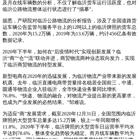
及月在线车辆数的分析，不仅了解临沂货车运行活跃度，也对
临沂公路物流整体运行状态进行了“描摹”。
据悉，产研院对临沂公路物流的分析报告，涉及了全国道路货
运车辆公告监管与服务平台上的12吨以上的临沂牌照的货车总
数，2020年为15.2万辆，2019年为13.6万辆，约计456亿条有效
数据记录。
2020年下半年，如何在“后疫情时代”实现创新发展？临
沂“商”“仓”“流”联动并进，商贸物流两种业态双向发力，实现
了临沂商贸物流的转型发展。
新型电商在2020年的迅猛发展，为临沂物流产业带来新的发展
机遇。去年，临沂直播电商带货量排名稳居全国前三，中通、
圆通等物流企业入驻临沂，全市快递业务量同比增长
76.8%。“快递、物流的融合，对物流产业提出新的更高要求，
也成为产业发展的必然结果。”邹难说。
为适应“商”发展需求，截至2020年12月31日，全国范围内临沂
牌照的大型货车总量多达15.2万辆，较上一年同期增长
11.8%。2020年下半年，临沂牌照的大型货车日运营率平均水
平达到78.6%，整体变化趋势较为稳定。而月线车辆数平均为