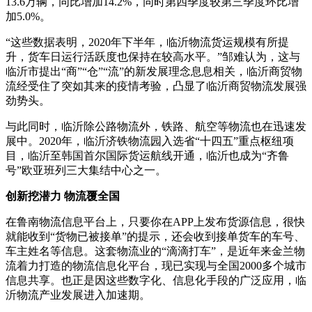
13.6万辆，同比增加14.2%，同时第四季度较第三季度环比增
加5.0%。
“这些数据表明，2020年下半年，临沂物流货运规模有所提
升，货车日运行活跃度也保持在较高水平。”邹难认为，这与
临沂市提出“商”“仓”“流”的新发展理念息息相关，临沂商贸物
流经受住了突如其来的疫情考验，凸显了临沂商贸物流发展强
劲势头。
与此同时，临沂除公路物流外，铁路、航空等物流也在迅速发
展中。2020年，临沂济铁物流园入选省“十四五”重点枢纽项
目，临沂至韩国首尔国际货运航线开通，临沂也成为“齐鲁
号”欧亚班列三大集结中心之一。
创新挖潜力 物流覆全国
在鲁南物流信息平台上，只要你在APP上发布货源信息，很快
就能收到“货物已被接单”的提示，还会收到接单货车的车号、
车主姓名等信息。这套物流业的“滴滴打车”，是近年来金兰物
流着力打造的物流信息化平台，现已实现与全国2000多个城市
信息共享。也正是因这些数字化、信息化手段的广泛应用，临
沂物流产业发展进入加速期。