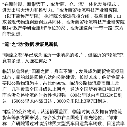
“在新时期、新形势下，临沂‘商、仓、流’一体化发展模式，
迸发出强大活力和推动力。”临沂商贸物流科技产业研究院
（以下简称产研院） 执行院长邹难教授介绍，截至目前，山
东省现代物流创新创业共同体、临沂商贸物流科技产业研究院
吸纳“政产学研金服用”单位30家，临沂加速向“一带一路”东方
商都迈进。
“流”之“动”数据 发展见新机
“物流之都”早已成为临沂一张响亮的名片，但临沂的“物流”究
竟有多强，又强在何处？
临沂从曾经的“四塞之固，舟车不通”，发展成为商贸物流枢纽
城市，靠的就是四通八达的公路建设。长期以来，临沂物流主
要以公路物流为主，占比约90%。临沂公路物流覆盖面非常
广，几乎覆盖全国县级以上网点，通达全国所有港口和口岸。
而临沂公路物流的时效性也很强，600公里以内当日或次日到
达，1500公里以内隔日达，3000公里以上3至7日到达。
“临沂的公路物流，从运输覆盖面、物流时间以及拥有的物流
货车等多方面来说，综合实力在全国处于领先地位。”邹难
称，产研院通过对临沂牌照大型货车日运营车辆数、日运营率