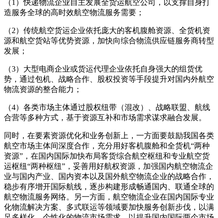
（1）快递物流企业自主发展全货运航空公司，以支撑自身打
造服务全球的高时效航空物流服务需要；
（2）传统航空货运企业依托庞大的客机腹舱资源、全货机资
源和航空货站等优势资源，加快向综合物流供应链服务商转型
发展；
（3）大型电商企业或货运代理企业依托自身强大的组货优
势，通过包机、战略合作、股权投资等手段提升对国内外航空
物流资源的整合能力；
（4）各类市场主体通过股权纽带（混改）、战略联盟、航线
合营等多种方式，基于资源互补和市场需求谋求融合发展。
同时，在要素资源优化和业务创新上，一方面要鼓励我国各类
航空市场主体间深度合作，充分用好客机腹舱和全货机“两种
资源”，在国内国际加快布局客货综合航空枢纽和专业航空货
运枢纽“两种枢纽”，妥善用好航权资源，加强国内航空物流企
业与国内产业、国内资本以及国外航空物流企业的战略合作，
稳步有序增开国际航线，逐步构建形成畅通国内、联通全球的
航空物流服务网络。
另一方面，航空物流企业在国内国际专业
化物流解决方案、多式联运等领域要加快服务创新步伐，以满
足多样化、个性化的物流市场需求，以提升国内国际两个市场