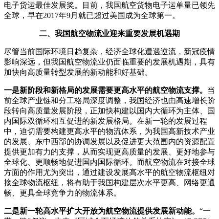
电子货运最佳发展奖。
目前，我国航空货物电子运单量已领先
全球，早在2017年9月就已超过美国成为全球第一。
二、我国航空物流业迎来重要发展机遇期
尽管当前国际环境日趋复杂，经济全球化遭遇逆流，新冠疫情
影响深远，但我国航空物流业仍面临重要的发展机遇期，具有
加快向高质量转型发展的新动能和好基础。
一是新阶段和新格局的发展需要更高水平的航空物流支撑。
当
前全球产业链和分工格局深度调整，我国经济也由高速增长阶
段转向高质量发展阶段，正加快构建以国内大循环为主体、国
内国际双循环相互促进的新发展格局。在新一轮的发展过程
中，迫切需要构建更高水平的物流体系，为我国高新技术产业
的发展、东中西部的协调发展以及促进更大范围内的资源配置
提供更加有力的支撑，从而实现更高质量的发展、更好地参与
全球化、更顺畅地促进国内国际循环。而航空物流在对接全球
方面的作用尤为突出，通过建设发展高水平的航空物流枢纽对
接全球物流枢纽，将有助于我国构建层次水平更高、网络更通
畅、更具全球竞争力的物流体系。
二是新一轮高水平扩大开放为航空物流提供发展新动能。
“一