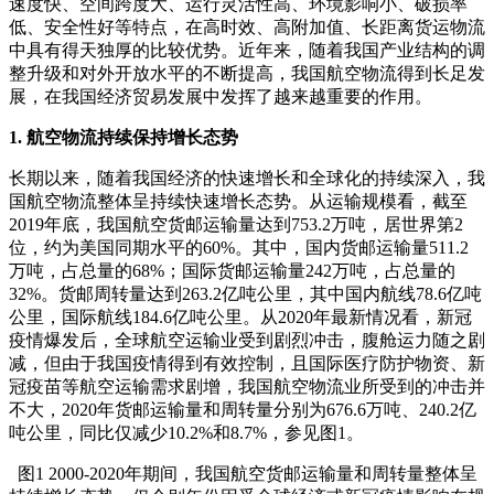
速度快、空间跨度大、运行灵活性高、环境影响小、破损率
低、安全性好等特点，在高时效、高附加值、长距离货运物流
中具有得天独厚的比较优势。
近年来，随着我国产业结构的调
整升级和对外开放水平的不断提高，我国航空物流得到长足发
展，在我国经济贸易发展中发挥了越来越重要的作用。
1. 航空物流持续保持增长态势
长期以来，随着我国经济的快速增长和全球化的持续深入，我
国航空物流整体呈持续快速增长态势。
从运输规模看，截至
2019年底，我国航空货邮运输量达到753.2万吨，居世界第2
位，约为美国同期水平的60%。
其中，国内货邮运输量511.2
万吨，占总量的68%；
国际货邮运输量242万吨，占总量的
32%。
货邮周转量达到263.2亿吨公里，其中国内航线78.6亿吨
公里，国际航线184.6亿吨公里。
从2020年最新情况看，新冠
疫情爆发后，全球航空运输业受到剧烈冲击，腹舱运力随之剧
减，但由于我国疫情得到有效控制，且国际医疗防护物资、新
冠疫苗等航空运输需求剧增，我国航空物流业所受到的冲击并
不大，2020年货邮运输量和周转量分别为676.6万吨、240.2亿
吨公里，同比仅减少10.2%和8.7%，参见图1。
图1 2000-2020年期间，我国航空货邮运输量和周转量整体呈