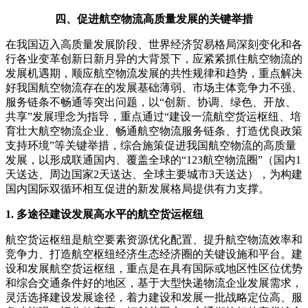
四、促进航空物流高质量发展的关键举措
在我国迈入高质量发展阶段、世界经济贸易格局深刻变化和各
行各业变革创新日新月异的大背景下，应紧紧抓住航空物流的
发展机遇期，顺应航空物流发展的共性规律和趋势，重点解决
好我国航空物流存在的发展基础薄弱、市场主体竞争力不强、
服务链条不畅通等突出问题，以“创新、协调、绿色、开放、
共享”发展理念为指导，重点通过“建设一流航空货运枢纽、培
育壮大航空物流企业、畅通航空物流服务链条、打造优良政策
支持环境”等关键举措，综合施策促进我国航空物流的高质量
发展，以形成联通国内、覆盖全球的“123航空物流圈”（国内1
天送达、周边国家2天送达、全球主要城市3天送达），为构建
国内国际双循环相互促进的新发展格局提供有力支撑。
1. 多途径建设发展高水平的航空货运枢纽
航空货运枢纽是航空要素资源优化配置、提升航空物流效率和
竞争力、打造航空枢纽经济生态经济圈的关键设施和平台。
建
设和发展航空货运枢纽，重点是在具有国际或地区性区位优势
和综合交通条件好的地区，基于大型快递物流企业发展需求，
灵活选择建设发展途径，着力建设和发展一批战略定位高、服