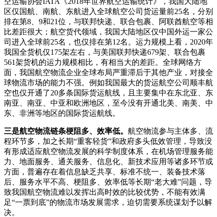
空运输协会IATA《2018年世界航空运输统计》，我国大陆地
区仅国航、南航、东航进入全球航空公司货运量前25名，分别
排在第8、9和21位，与联邦快递、联合包裹、阿联酋航空等相
比差距很大；航空货代领域，我国大陆地区仅中国外运一家公
司进入全球前25名，也仅排在第12名。运力规模上看，2020年
我国全货机仅175架左右，与美国联邦快递679架、联合包裹
561架货机的运力规模相比，有相当大的差距。全球网络方
面，我国航空物流企业全球布局严重滞后于其他产业，对接全
球物流市场的能力不强。例如我国最大的货运航空公司顺丰航
空也仅开通了20多条国际货运航线，且主要集中在东北亚、东
南亚、南亚、中亚和欧洲地区，至今没有开通北美、南美、中
东、非洲等地区的国际货运航线。
三是航空物流链条梗阻多、效率低。
航空物流参与主体多、流
程环节多，加之长期“重客轻货”和政府多头低效管理，导致没
有形成适应航空物流发展的科学制度体系，在机场管理服务能
力、地面服务、通关服务、信息化、新技术应用等诸多环节或
方面，普遍存在着信息缺乏共享、标准不统一、装备技术落
后、服务水平不高、梗阻多、效率低等长期“老大难”问题，导
致我国航空物流难以发挥出高时效的比较优势，不能有效满
足“一票到底”的物流市场发展需求，迫切需要系统谋划予以解
决。