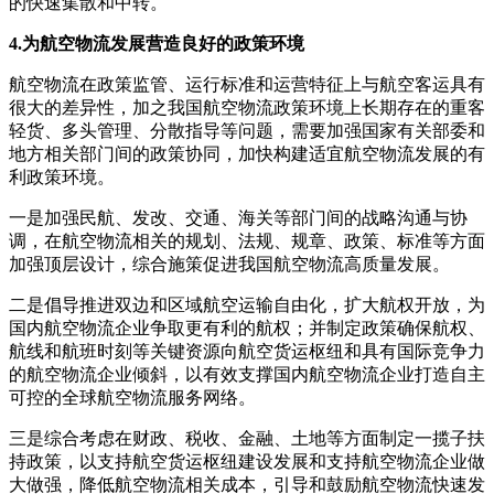
的快速集散和中转。
4.为航空物流发展营造良好的政策环境
航空物流在政策监管、运行标准和运营特征上与航空客运具有
很大的差异性，加之我国航空物流政策环境上长期存在的重客
轻货、多头管理、分散指导等问题，需要加强国家有关部委和
地方相关部门间的政策协同，加快构建适宜航空物流发展的有
利政策环境。
一是加强民航、发改、交通、海关等部门间的战略沟通与协
调，在航空物流相关的规划、法规、规章、政策、标准等方面
加强顶层设计，综合施策促进我国航空物流高质量发展。
二是倡导推进双边和区域航空运输自由化，扩大航权开放，为
国内航空物流企业争取更有利的航权；
并制定政策确保航权、
航线和航班时刻等关键资源向航空货运枢纽和具有国际竞争力
的航空物流企业倾斜，以有效支撑国内航空物流企业打造自主
可控的全球航空物流服务网络。
三是综合考虑在财政、税收、金融、土地等方面制定一揽子扶
持政策，以支持航空货运枢纽建设发展和支持航空物流企业做
大做强，降低航空物流相关成本，引导和鼓励航空物流快速发