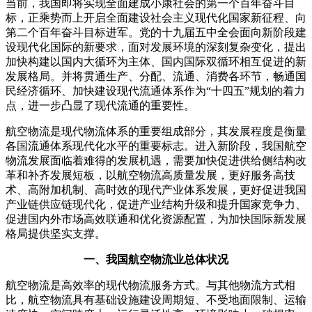
当前，我国即将实现全面建成小康社会的第一个百年奋斗目
标，正乘势而上开启全面建设社会主义现代化国家新征程、向
第二个百年奋斗目标进军。
党的十九届五中全会面向新阶段建
设现代化国际的新要求，面对发展环境的深刻复杂变化，提出
加快构建以国内大循环为主体、国内国际双循环相互促进的新
发展格局。
并将贯通生产、分配、流通、消费各环节，畅通国
民经济循环、加快建设现代流通体系作为“十四五”规划的着力
点，进一步凸显了现代流通的重要性。
航空物流是现代物流体系的重要组成部分，其发展程度是衡量
各国流通体系现代化水平的重要标志。
进入新阶段，我国航空
物流发展面临着难得的发展机遇，需要加快促进供给侧结构改
革和补齐发展短板，以航空物流高质量发展，更好服务高技
术、高附加机制、高时效的现代产业体系发展，更好促进我国
产业链供应链现代化，促进产业结构升级和提升国家竞争力、
促进国内外市场高效联通和优化资源配置，为加快国际新发展
格局提供坚实支撑。
一、我国航空物流业总体状况
航空物流是高效率的现代物流服务方式。
与其他物流方式相
比，航空物流具有基础设施建设周期短、不受地面限制、运输