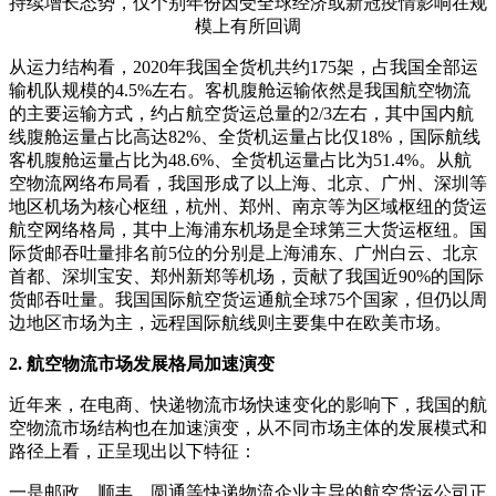
持续增长态势，仅个别年份因受全球经济或新冠疫情影响在规
模上有所回调
从运力结构看，2020年我国全货机共约175架，占我国全部运
输机队规模的4.5%左右。
客机腹舱运输依然是我国航空物流
的主要运输方式，约占航空货运总量的2/3左右，其中国内航
线腹舱运量占比高达82%、全货机运量占比仅18%，国际航线
客机腹舱运量占比为48.6%、全货机运量占比为51.4%。
从航
空物流网络布局看，我国形成了以上海、北京、广州、深圳等
地区机场为核心枢纽，杭州、郑州、南京等为区域枢纽的货运
航空网络格局，其中上海浦东机场是全球第三大货运枢纽。
国
际货邮吞吐量排名前5位的分别是上海浦东、广州白云、北京
首都、深圳宝安、郑州新郑等机场，贡献了我国近90%的国际
货邮吞吐量。
我国国际航空货运通航全球75个国家，但仍以周
边地区市场为主，远程国际航线则主要集中在欧美市场。
2. 航空物流市场发展格局加速演变
近年来，在电商、快递物流市场快速变化的影响下，我国的航
空物流市场结构也在加速演变，从不同市场主体的发展模式和
路径上看，正呈现出以下特征：
一是邮政、顺丰、圆通等快递物流企业主导的航空货运公司正