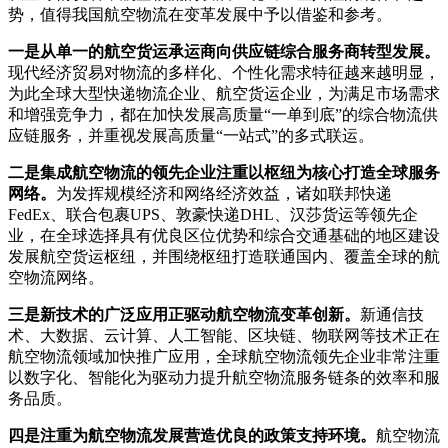
势，值得我国航空物流在变革发展中予以借鉴和参考。
一是从单一的航空货运承运商向供应链综合服务商转型发展。
现代经济贸易对物流的多样化、个性化需求特征越来越明显，
为此全球大型快递物流企业、航空货运企业，为满足市场需求
和增强竞争力，都在加快发展高质量“一单到底”的综合物流供
应链服务，并重视发展高质量“一站式”的多式联运。
二是集成航空物流的领先企业注重以枢纽为核心打造全球服务
网络。
为发挥规模经济和网络经济效益，诸如联邦快递
FedEx、联合包裹UPS、敦豪快递DHL、汉莎货运等领先企
业，在全球选择具有优良区位优势和综合交通基础的地区建设
发展航空货运枢纽，并围绕枢纽打造联通国内、覆盖全球的航
空物流网络。
三是新技术的广泛应用正驱动航空物流变革创新。
新通信技
术、大数据、云计算、人工智能、区块链、物联网等技术正在
航空物流领域加快推广应用，全球航空物流领先企业非常注重
以数字化、智能化为驱动力提升航空物流服务链条的效率和服
务品质。
四是注重为航空物流发展营造优良的政策支持环境。
航空物流