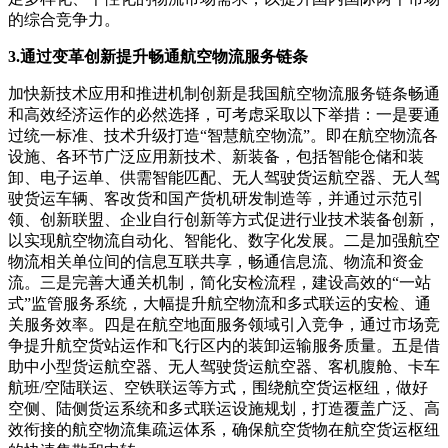
的综合竞争力。
3.通过变革创新提升畅通航空物流服务链条
加快新技术应用和推进机制创新是我国航空物流服务链条畅通
和高效经济运作的必然选择，可考虑采取以下举措：
一是要通
过统一标准、技术升级打造“智慧航空物流”。
即在航空物流各
设施、各环节广泛应用新技术、新装备，包括智能仓储和装
卸、电子运单、供需智能匹配、无人驾驶货运航空器、无人驾
驶货运车辆、客改货和国产货机研发制造等，并通过示范引
领、创新联盟、企业自行创新等方式促进行业技术装备创新，
以实现航空物流自动化、智能化、数字化发展。
二是加强航空
物流相关单位间的信息互联共享，畅通信息流、物流和资金
流。
三是完善大通关机制，简化安检流程，建设高效的“一站
式”监管服务系统，大幅提升航空物流和多式联运的安检、通
关服务效率。
四是在航空地面服务领域引入竞争，通过市场竞
争提升航空货站运作和飞行区内的装卸运输服务质量。
五是借
助中小型货运航空器、无人驾驶货运航空器、客机腹舱、卡车
航班/空陆联运、空铁联运等方式，围绕航空货运枢纽，做好
空侧、陆侧货运系统和多式联运设施规划，打造覆盖广泛、高
效衔接的航空物流集疏运体系，确保航空货物在航空货运枢纽