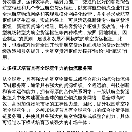
务功能强、运作效率高、辐射范围广、交通衔接好的客货综合
航空枢纽和几个专业航空货运枢纽，以支撑航空物流企业打造
全球航空物流网络和实现规模化网络化经营，并引导形成航空
枢纽经济生态圈。
实施路径上，可灵活选择新建专业航空货运
枢纽、新建客货综合枢纽、既有客货综合枢纽升级改造、中小
型机场转型为航空货运枢纽等四种模式，按照“因地制宜、因
企制宜”的原则，建设和发展不同模式的航空货运枢纽。
此
外，也要统筹推进全国其他非航空货运枢纽机场的货运设施升
级改造和服务提升，为航空货运枢纽发挥好“喂给”和“疏送”作
用。
2. 多模式培育具有全球竞争力的物流服务商
从全球看，具有强大的航空物流集成或整合能力的综合物流供
应链服务商，通常具有强大的货源组织、全程运输、科技创新
和资本运作能力，拥有深厚的合作关系网络，一般以航空货运
枢纽为中枢构建覆盖全球的航空物流服务网络，是全球高时
效、高附加值物流市场的主导性力量。
因此，提升我国航空物
流全球竞争力，必须加快培育具有全球竞争力的综合物流供应
链服务商，并使其具备强大的航空物流集成或整合能力，具体
可通过以下模式培育形成强大的市场主体：