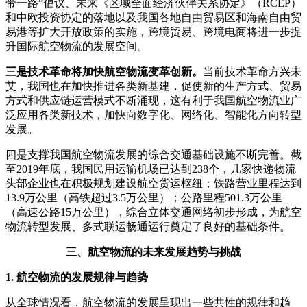
带一路”倡议、未来《区域全面经济伙伴关系协定》（RCEP）
和中欧投资协定的落地以及我国各地自由贸易区和海南自由贸
易港等扩大开放政策的实施，跨境贸易、跨境电商将进一步提
升国际航空物流的发展空间。
三是技术革命将加快航空物流变革创新。
当前技术革命方兴未
艾，我国也在加快推进各类新基建，促使新的生产方式、贸易
方式和供应链运营模式不断涌现，这有利于我国航空物流业广
泛应用各类新技术，加快向数字化、网络化、智能化方向转型
发展。
四是支撑我国航空物流发展的综合交通基础设施不断完善。
截
至2019年底，我国民用运输机场已达到238个，几家快递物流
头部企业也在积极规划建设航空货运枢纽；
铁路营业里程达到
13.9万公里（高铁超过3.5万公里）；
公路里程501.3万公里
（高速公路15万公里），综合立体交通网络初步形成，为航空
物流转型发展、多式联运畅通运行奠定了良好的基础条件。
三、航空物流的未来发展趋势与挑战
1. 航空物流的发展规律与趋势
从全球情况看，航空物流的发展呈现出一些共性的规律和趋