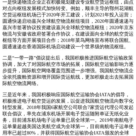
一是快递物流企业正在积极规划建设专业航空货运枢纽，由点
对点向枢纽发展模式加快转变。
例如，顺丰主导的鄂州花湖航
空货运枢纽机场已于2020年开工建设，计划2021年投入运营；
圆通快递启动嘉兴全球航空物流枢纽项目，2020年圆通速递与
嘉兴市签署协议投资建设嘉兴全球航空物流枢纽；
2020年京东
物流与安徽省政府签署合作协议，在建设面向全球的航空货运
枢纽等方面开展项目合作；
2018年菜鸟网络宣布将联合国航、
圆通速递在香港国际机场启动建设一个世界级的物流枢纽。
二是“一带一路”倡议提出后，我国积极推进国际航空运输政策
协调，加大了对国际航空市场的拓展，国际航空运输影响力逐
步提升，国际航空网络覆盖范围进一步增强。
我国航空物流企
业依托腹舱资源和增开国际货运航线，更加积极走出去拓展国
际航空物流网络。
三是近年来，我国积极响应国际航空运输协会IATA的倡导，
积极推进电子航空货运的发展，以促进我国航空物流向数字化
转型发展。
2018年我国6家航空公司联合7家货运代理公司发起
联合倡议，率先在浦东机场开展电子货运随附单证无纸化业
务，目前浦东机场电子运单量已居全球第一。
2019年南航电子
运单量超越美国达美航空成为全球第一，目前南航电子运单使
用率已超过80%，并获得国际航空运输协会IATA颁发的全球