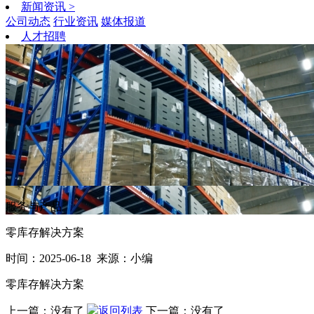
新闻资讯
>
公司动态
行业资讯
媒体报道
人才招聘
服务与产品
零库存解决方案
时间：2025-06-18
来源：小编
零库存解决方案
上一篇：没有了
返回列表
下一篇：没有了