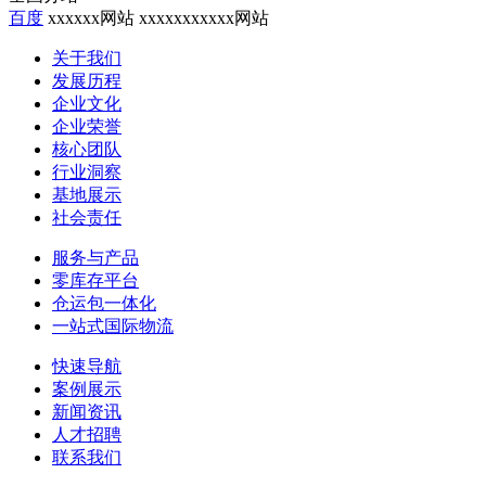
百度
xxxxxx网站
xxxxxxxxxxx网站
关于我们
发展历程
企业文化
企业荣誉
核心团队
行业洞察
基地展示
社会责任
服务与产品
零库存平台
仓运包一体化
一站式国际物流
快速导航
案例展示
新闻资讯
人才招聘
联系我们