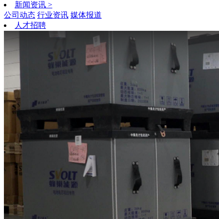
新闻资讯
>
公司动态
行业资讯
媒体报道
人才招聘