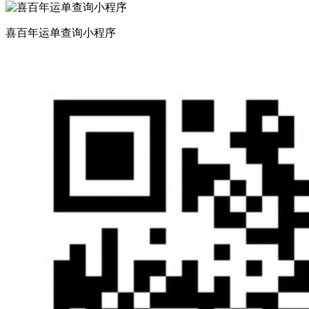
喜百年运单查询小程序