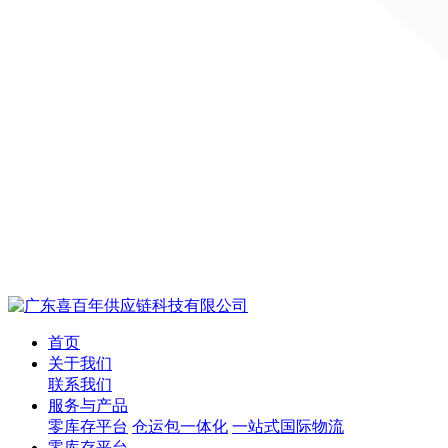
首页
关于我们
联系我们
服务与产品
零库存平台
仓运包一体化
一站式国际物流
零库存平台