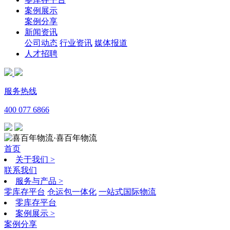
案例展示
案例分享
新闻资讯
公司动态
行业资讯
媒体报道
人才招聘
服务热线
400 077 6866
·喜百年物流
首页
关于我们
>
联系我们
服务与产品
>
零库存平台
仓运包一体化
一站式国际物流
零库存平台
案例展示
>
案例分享