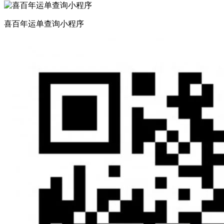
喜百年运单查询小程序