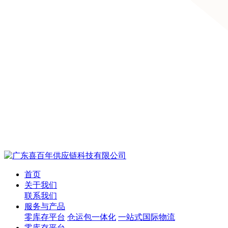
首页
关于我们
联系我们
服务与产品
零库存平台
仓运包一体化
一站式国际物流
零库存平台