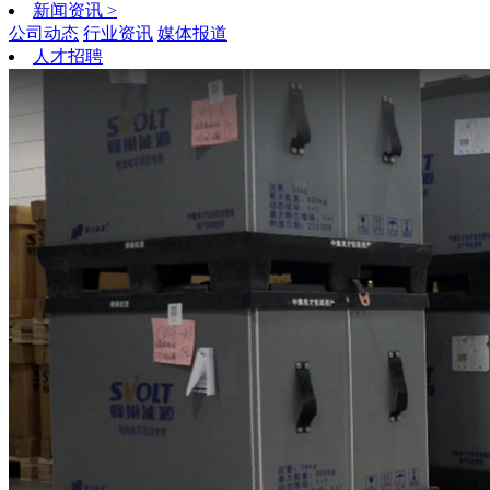
新闻资讯
>
公司动态
行业资讯
媒体报道
人才招聘