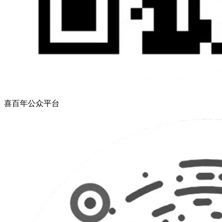
喜百年公众平台